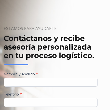
ESTAMOS PARA AYUDARTE
Contáctanos y recibe
asesoría personalizada
en tu proceso logístico.
Formulario
Nombre y Apellido
*
Contacto
Teléfono
*