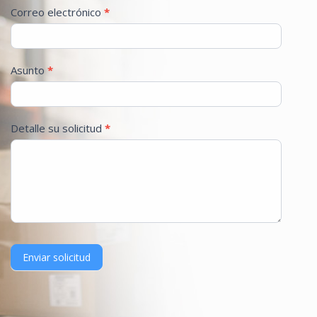
Correo electrónico
*
Asunto
*
Detalle su solicitud
*
Enviar solicitud