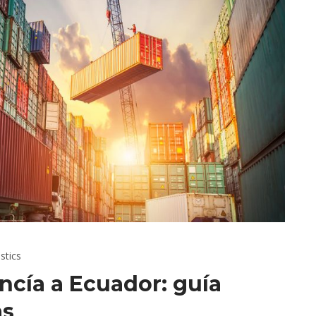
stics
cía a Ecuador: guía
as