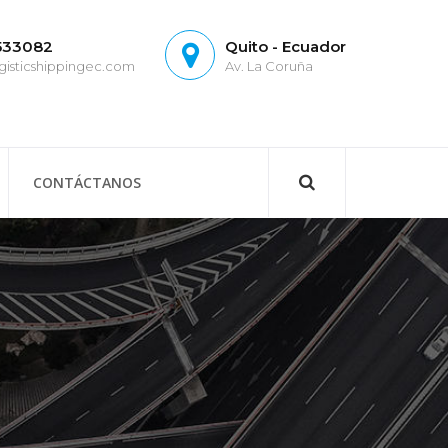
4533082
Quito - Ecuador
isticshippingec.com
Av. La Coruña
CONTÁCTANOS